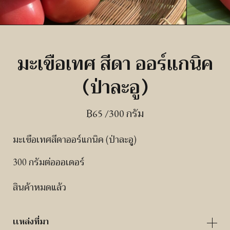
มะเขือเทศ สีดา ออร์แกนิค
(ป่าละอู)
฿
65
/300 กรัม
มะเขือเทศสีดาออร์แกนิค (ป่าละอู)
300 กรัมต่อออเดอร์
สินค้าหมดแล้ว
เเหล่งที่มา