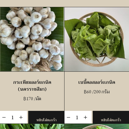
กระเทียมออร์แกนิค
เบบี้คอสออร์เเกนิค
(นครราชสีมา)
฿
60
/200 กรัม
฿
170
/มัด
จำนวน
จำนวน
-
+
-
+
หยิบใส่ตะกร้า
หยิบใส่ตะกร้า
กระ
เบบี้