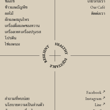
ของใช้
เกี่ยวกับเรา
นอ
เฮ
ข้าวและธัญพืช
Our Café
อร์เเก
ด
ผลไม้
ติดต่อเรา
นิค
ออร์เเก
ผักและสมุนไพร
ชิ้น
นิค
เครื่องดื่มและของหวาน
เครื่องเทศ เครื่องปรุงรส
ชิ้น
โปรตีน
ไข่และนม
Facebook
คำถามที่พบบ่อย
Instagram
นโยบายความเป็นส่วนตัว
Line