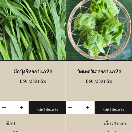
เทียม
คอ
ออร์แกนิ
สอ
ค
อร์เเก
(นครราชสีมา)
นิค
ชิ้น
ชิ้น
ผักบุ้งจีนออร์เเกนิค
บัตเตอร์เฮดออร์เเกนิค
฿
50
/250 กรัม
฿
60
/200 กรัม
จำนวน
จำนวน
-
+
-
+
หยิบใส่ตะกร้า
หยิบใส่ตะกร้า
ผัก
บัต
บุ้ง
เต
ช้อป
เกี่ยวกับเรา
จี
อร์