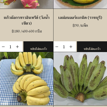
แก้วมังกรขาวอินทรีย์ (วังน้ำ
เลม่อนออร์เเกนิค (ราชบุรี)
เขียว)
฿
90
/แพ็ค
฿
180
/400-600 กรัม
จำนวน
จำนวน
-
+
-
+
หยิบใส่ตะกร้า
หยิบใส่ตะกร้า
แก้วมังกร
เล
ขาว
ม่อน
อินทรีย์
ออร์เเก
(วัง
นิค
น้ำ
(ราชบุรี)
เขียว)
ชิ้น
ชิ้น