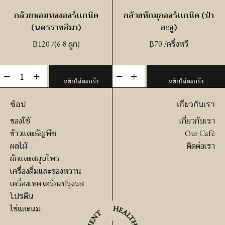
กล้วยหอมทองออร์เเกนิค
กล้วยหักมุกออร์เเกนิค (ป่า
(นครราชสีมา)
ละอู)
฿
120
/(6-8 ลูก)
฿
70
/ครึ่งหวี
จำนวน
จำนวน
-
+
-
+
หยิบใส่ตะกร้า
หยิบใส่ตะกร้า
กล้วย
กล้วย
หอม
หัก
ช้อป
เกี่ยวกับเรา
ทอ
มุ
ของใช้
เกี่ยวกับเรา
งอ
กอ
ข้าวและธัญพืช
Our Café
อร์เเก
อร์เเก
ผลไม้
ติดต่อเรา
นิค
นิค
ผักและสมุนไพร
(นครราชสีมา)
(ป่า
เครื่องดื่มและของหวาน
ชิ้น
เครื่องเทศ เครื่องปรุงรส
ละอู)
โปรตีน
ชิ้น
ไข่และนม