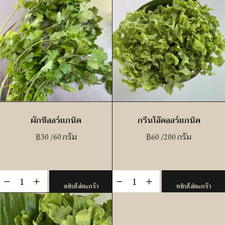
ผักชีออร์แกนิค
กรีนโอ๊คออร์แกนิค
฿
30
/60 กรัม
฿
60
/200 กรัม
จำนวน
จำนวน
-
+
-
+
หยิบใส่ตะกร้า
หยิบใส่ตะกร้า
ผัก
กรี
ชี
น
ออร์แกนิ
โอ๊