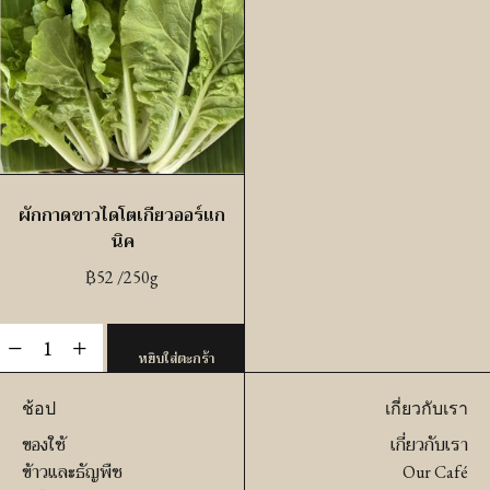
ค
คอ
ชิ้น
อร์
แก
นิค
ชิ้น
ผักกาดขาวไดโตเกียวออร์แก
นิค
฿
52
/250g
จำนวน
-
+
หยิบใส่ตะกร้า
ผัก
กาด
ช้อป
เกี่ยวกับเรา
ขาว
ของใช้
เกี่ยวกับเรา
ได
ข้าวและธัญพืช
Our Café