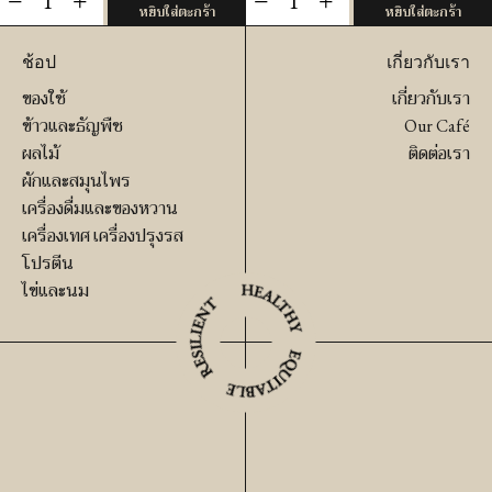
หยิบใส่ตะกร้า
หยิบใส่ตะกร้า
บ้าน
ไม้กวาด
ดิน
หญ้า
ช้อป
เกี่ยวกับเรา
เผา
ขนตา
ของใช้
เกี่ยวกับเรา
ที่
ช้าง
ข้าวและธัญพืช
Our Café
ปัก
-
ผลไม้
ติดต่อเรา
ธูป
แบบ
ผักและสมุนไพร
ไม้
อ่อน
เครื่องดื่มและของหวาน
หอม
เครื่องเทศ เครื่องปรุงรส
กลม
โปรตีน
ชิ้น
(เล็ก)
ไข่และนม
ชิ้น