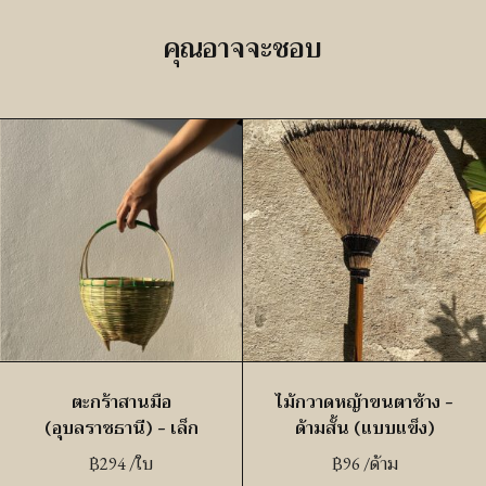
คุณอาจจะชอบ
ตะกร้าสานมือ
ไม้กวาดหญ้าขนตาช้าง –
(อุบลราชธานี) – เล็ก
ด้ามสั้น (แบบแข็ง)
฿
294
/ใบ
฿
96
/ด้าม