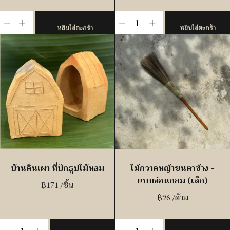
จำนวน
จำนวน
-
+
-
+
หยิบใส่ตะกร้า
หยิบใส่ตะกร้า
ตะกร้า
ไม้กวาด
สาน
หญ้า
มือ
ขนตา
(อุบลราชธานี)
ช้าง
-
-
เล็ก
ด้าม
ชิ้น
สั้น
(แบบ
แข็ง)
ชิ้น
บ้านดินเผา ที่ปักธูปไม้หอม
ไม้กวาดหญ้าขนตาช้าง –
แบบอ่อนกลม (เล็ก)
฿
171
/ชิ้น
฿
96
/ด้าม
จำนวน
จำนวน
-
+
-
+