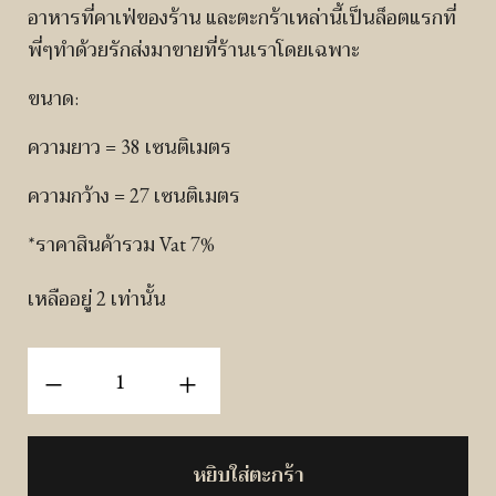
อาหารที่คาเฟ่ของร้าน และตะกร้าเหล่านี้เป็นล็อตแรกที่
พี่ๆทำด้วยรักส่งมาขายที่ร้านเราโดยเฉพาะ
ขนาด:
ความยาว = 38 เซนติเมตร
ความกว้าง = 27 เซนติเมตร
*ราคาสินค้ารวม Vat 7%
เหลืออยู่ 2 เท่านั้น
จำนวน
-
+
ตะกร้า
สาน
มือ
หยิบใส่ตะกร้า
(อุบลราชธานี)