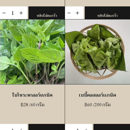
จำนวน
จำนวน
-
+
-
+
หยิบใส่ตะกร้า
หยิบใส่ตะกร้า
มัน
ข้าวโพด
หวาน
หวา
ญี่
นอ
ปุ่
อร์เเก
นอ
นิค
อร์
(ราชบุรี)
แก
ชิ้น
นิค
(ม่วง)
ชิ้น
ใบโหระพาออร์แกนิค
เบบี้คอสออร์เเกนิค
฿
28
/60 กรัม
฿
60
/200 กรัม
จำนวน
จำนวน
-
+
-
+