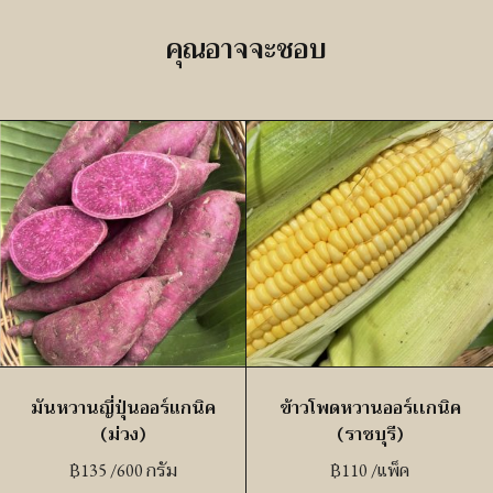
คุณอาจจะชอบ
มันหวานญี่ปุ่นออร์แกนิค
ข้าวโพดหวานออร์เเกนิค
(ม่วง)
(ราชบุรี)
฿
135
/600 กรัม
฿
110
/แพ็ค