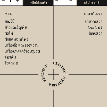
หยิบใส่ตะกร้า
หยิบใส่ตะกร้า
ใบ
เบบี้
โหระพา
คอ
ช้อป
เกี่ยวกับเรา
ออร์แกนิ
สอ
ของใช้
เกี่ยวกับเรา
ค
อร์เเก
ข้าวและธัญพืช
Our Café
ชิ้น
นิค
ผลไม้
ติดต่อเรา
ชิ้น
ผักและสมุนไพร
เครื่องดื่มและของหวาน
เครื่องเทศ เครื่องปรุงรส
โปรตีน
ไข่และนม