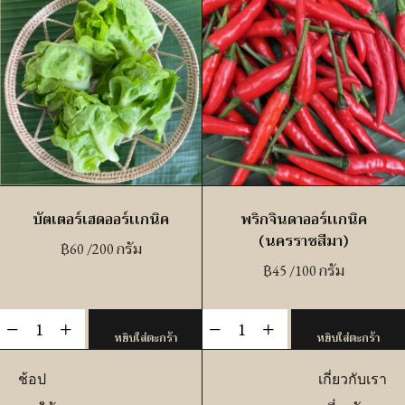
ชา
น
ยอ
โอ๊
อร์เเก
คอ
นิค
อร์
ชิ้น
แก
นิค
ชิ้น
บัตเตอร์เฮดออร์เเกนิค
พริกจินดาออร์เเกนิค
(นครราชสีมา)
฿
60
/200 กรัม
฿
45
/100 กรัม
จำนวน
จำนวน
-
+
-
+
หยิบใส่ตะกร้า
หยิบใส่ตะกร้า
บัต
พริก
เต
จินดา
ช้อป
เกี่ยวกับเรา
อร์
ออร์เเก