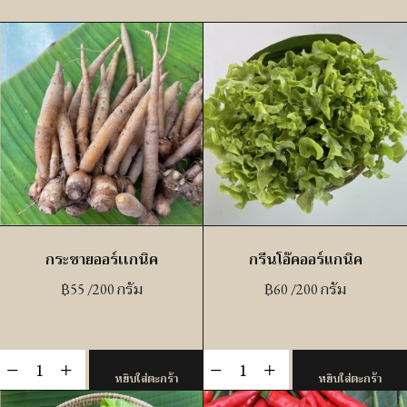
กระชายออร์เเกนิค
กรีนโอ๊คออร์แกนิค
฿
55
/200 กรัม
฿
60
/200 กรัม
จำนวน
จำนวน
-
+
-
+
หยิบใส่ตะกร้า
หยิบใส่ตะกร้า
กระ
กรี