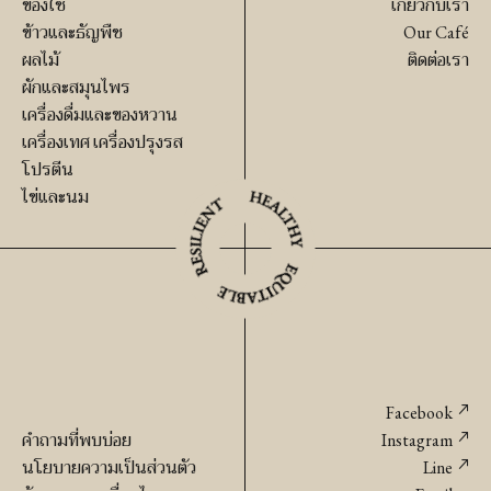
ของใช้
เกี่ยวกับเรา
เฮ
นิค
ข้าวและธัญพืช
Our Café
ด
(นครราชสีมา)
ผลไม้
ติดต่อเรา
ออร์เเก
ชิ้น
ผักและสมุนไพร
นิค
เครื่องดื่มและของหวาน
ชิ้น
เครื่องเทศ เครื่องปรุงรส
โปรตีน
ไข่และนม
Facebook
คำถามที่พบบ่อย
Instagram
นโยบายความเป็นส่วนตัว
Line